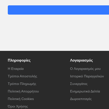
Πληροφορίες
Λογαριασμός
Η Εταιρεία
O Λογαριασμός μου
Τρόποι Αποστολής
Ιστορικό Παραγγελιών
Τρόποι Πληρωμής
Συνεργάτες
Πολιτική Απορρήτου
Ενημερωτικά Δελτία
Πολιτική Cookies
Δωροεπιταγές
Όροι Χρήσης