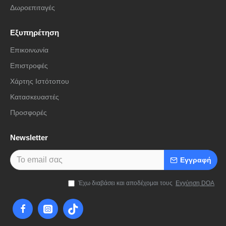
γίνεται ακόμα πιο ζωντανή, με την δυναμική ανίχνευση της
Δωροεπιταγές
θέσης του κεφαλιού. Οι εξελιγμένοι αλγόριθμοι και τα φίλτρα
κατεύθυνσης ήχου δίνουν στα AirPods τη δυνατότητα να
Εξυπηρέτηση
μεταβάλλουν τις συχνότητες που λαμβάνει το κάθε AirPod,
και να τοποθετούν τον ήχο γύρω σου.
Επικοινωνία
Επιστροφές
Χάρτης Ιστότοπου
Κατασκευαστές
Προσφορές
Newsletter
Εγγραφή
Έχω διαβάσει και αποδέχομαι τους
Εγγύηση DOA