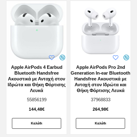
Adaptive EQ
Τα AirPods (3rd generation) χρησιμοποιούν την τεχνολογία
Adaptive EQ, που ρυθμίζει τον ήχο σε πραγματικό χρόνο,
ανάλογα με το πως τα AirPod εφαρμόζουν όταν τα φοράς.
Ένα μικρόφωνο στραμμένο προς το εσωτερικό
παρακολουθεί τους ήχους και στη συνέχεια το Adaptive EQ,
με τη βοήθεια ηλεκτρονικής επεξεργασίας, ρυθμίζει τις
χαμηλές και μεσαίες συχνότητες για να αναπληρώσει τις
Apple AirPods 4 Earbud
Apple AirPods Pro 2nd
τυχόν απώλειες λόγω της διαφοροποίησης στην εφαρμογή
Bluetooth Handsfree
Generation In-ear Bluetooth
στο αυτί σου.
Ακουστικά με Αντοχή στον
Handsfree Ακουστικά με
Ιδρώτα και Θήκη Φόρτισης
Αντοχή στον Ιδρώτα και
Λευκά
Θήκη Φόρτισης Λευκά
55856199
37968833
144,48€
264,98€
Καλάθι
Καλάθι