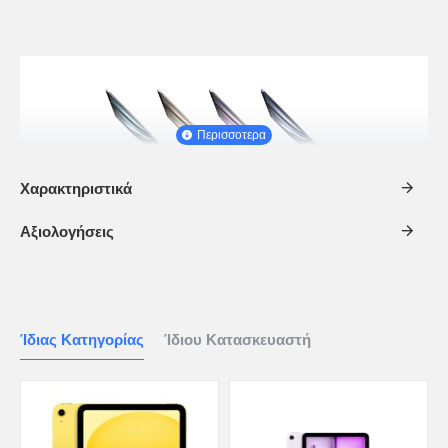
Χαρακτηριστικά
Αξιολογήσεις
Ίδιας Κατηγορίας
Ίδιου Κατασκευαστή
M2 chip
Το M2 chip σηματοδοτεί το ξεκίνημα της επόμενης γενιάς
Apple silicon, με ακόμα περισσότερη ταχύτητα και ενεργειακή